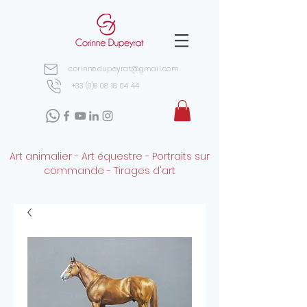
corinne.dupeyrat@gmail.com
+33 (0)6 08 18 04 44
Art animalier - Art équestre - Portraits sur
commande - Tirages d'art