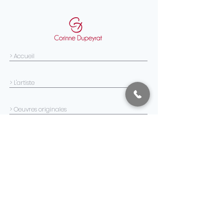
> Accueil
> L'artiste
> Oeuvres originales
> Portraits sur commande
> Tirages d'art
> Collaborations
> News