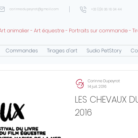
corinne.dupeyrat@gmail.com
+33 (0)6 08 18 04 44
Art animalier - Art équestre - Portraits sur commande - Ti
Commandes
Tirages d'art
Sudio PetStory
Co
Corinne Dupeyrat
14 juil. 2016
LES CHEVAUX DU 
2016