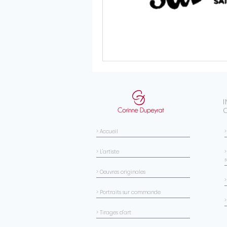
> Accueil
> L'artiste
>
> Oeuvres originales
> Portraits sur commande
>
> Tirages d'art