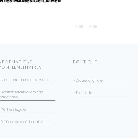
INFORMATIONS
BOUTIQUE
COMPLÉMENTAIRES
> Conditions générales de vente
> Oeuvres originales
 Livraison, retours et droit de
> Tirages d'art
rétractation
> Mentions légales
 Politique de confidentialité