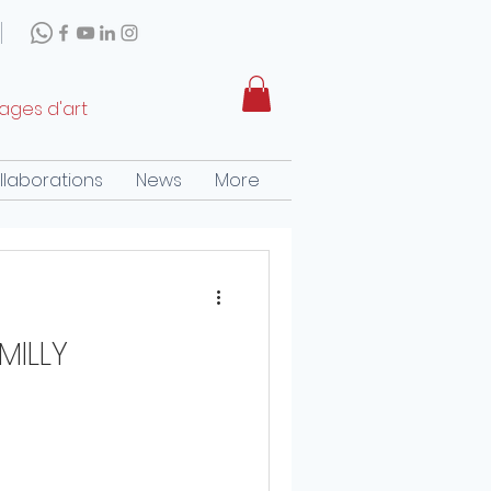
rages d'art
llaborations
News
More
MILLY