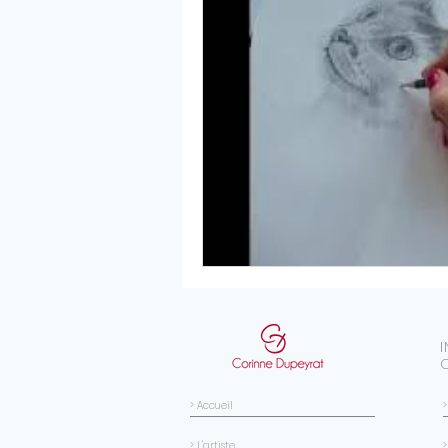
> Accueil
> L'artiste
>