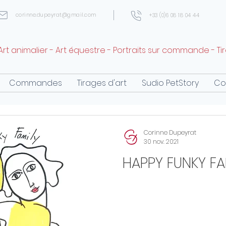
corinne.dupeyrat@gmail.com
+33 (0)6 08 18 04 44
Art animalier - Art équestre - Portraits sur commande - Ti
Commandes
Tirages d'art
Sudio PetStory
Co
Corinne Dupeyrat
30 nov. 2021
HAPPY FUNKY FA