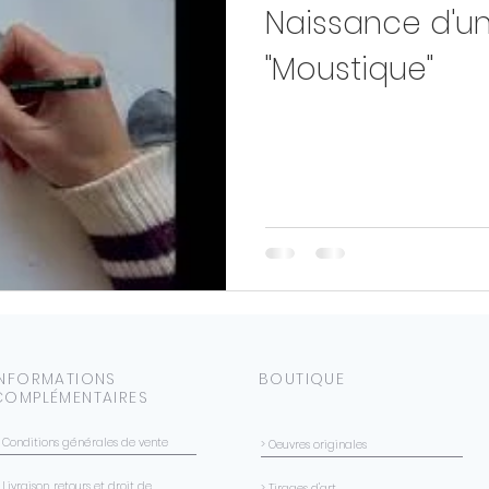
Naissance d'un
"Moustique"
INFORMATIONS
BOUTIQUE
COMPLÉMENTAIRES
> Conditions générales de vente
> Oeuvres originales
 Livraison, retours et droit de
> Tirages d'art