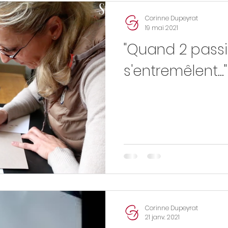
Corinne Dupeyrat
19 mai 2021
"Quand 2 pass
s'entremêlent..."
Corinne Dupeyrat
21 janv. 2021