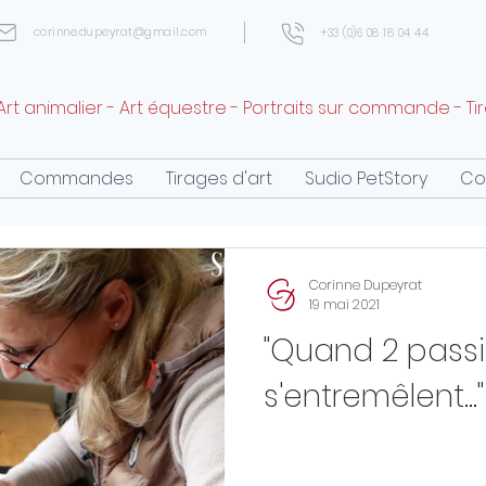
corinne.dupeyrat@gmail.com
+33 (0)6 08 18 04 44
Art animalier - Art équestre - Portraits sur commande - Ti
Commandes
Tirages d'art
Sudio PetStory
Co
Corinne Dupeyrat
19 mai 2021
"Quand 2 pass
s'entremêlent..."