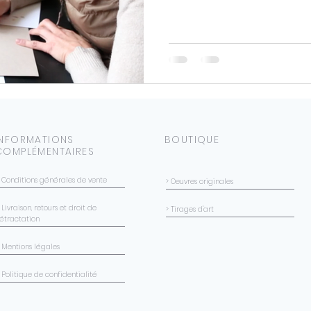
INFORMATIONS
BOUTIQUE
COMPLÉMENTAIRES
> Conditions générales de vente
> Oeuvres originales
 Livraison, retours et droit de
> Tirages d'art
rétractation
> Mentions légales
 Politique de confidentialité