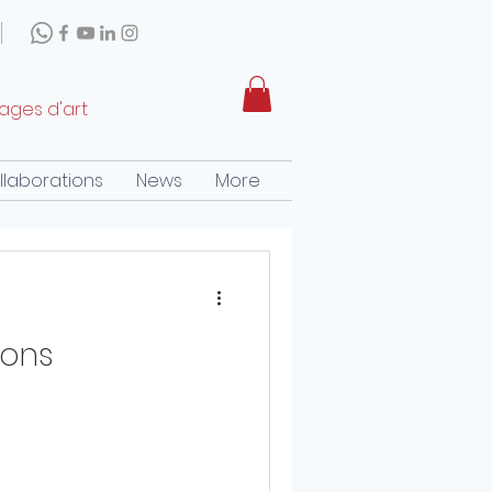
rages d'art
llaborations
News
More
ions