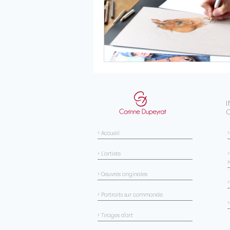
> Accueil
> L'artiste
>
> Oeuvres originales
> Portraits sur commande
>
> Tirages d'art