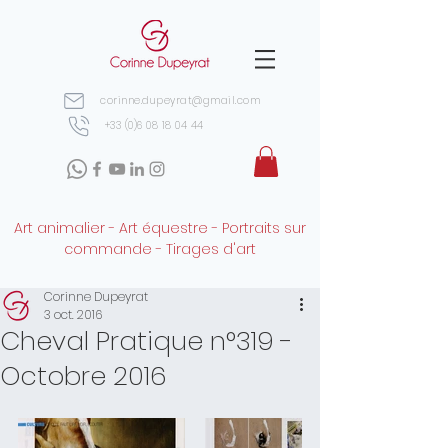
corinne.dupeyrat@gmail.com
+33 (0)6 08 18 04 44
Art animalier - Art équestre - Portraits sur
commande - Tirages d'art
Corinne Dupeyrat
3 oct. 2016
Cheval Pratique n°319 -
Octobre 2016