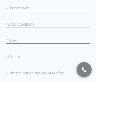
> Tirages d'art
> Collaborations
> News
> Contact
> Défiscalisation des oeuvres d'art
INFORMATIONS COMPLÉMENTAIRES
> Conditions générales de vente
> Livraison, retours et droit de rétractation