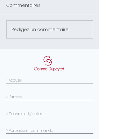
Commentaires
Rédigez un commentaire...
DÉFISCALISATION DES
Animalium Mag 
OEUVRES D'ART
Septembre 202
> Accueil
> L'artiste
> Oeuvres originales
> Portraits sur commande