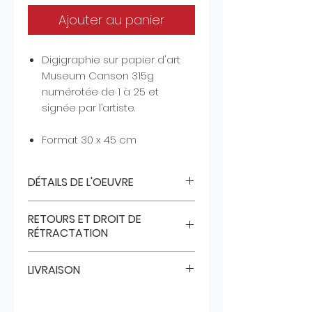
Ajouter au panier
Digigraphie sur papier d'art
Museum Canson 315g
numérotée de 1 à 25 et
signée par l’artiste.
Format 30 x 45 cm
DÉTAILS DE L'OEUVRE
Tirage d'art limité à 25
RETOURS ET DROIT DE
exemplaires, signé et numéroté
RÉTRACTATION
de l'oeuvre originale "AU LOIN".
Le dessin original a été réalisé au
DROIT DE RÉTRACTATION :
crayon de couleur Polychromos
LIVRAISON
Selon les dispositions légales,
de Faber Castell avec un fond
vous avez 14 jours à partir de la
au pastel sec, sur papier mi-
LIVRAISON :
date de règlement de votre
teinte Canson et représente
Il faut avoir que l’expédition des