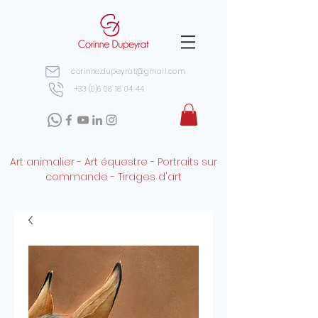
corinne.dupeyrat@gmail.com
+33 (0)6 08 18 04 44
Art animalier - Art équestre - Portraits sur
commande - Tirages d'art