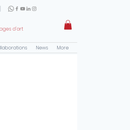
rages d'art
llaborations
News
More