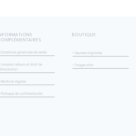
vous est égale
RETOURS :
chercher votre
Je n'accepte aucu
Triqueville (27)
d'oeuvre original
directement ave
de digigraphie. Si 
vous : corinne
votre achat, vous 
18 04 44.
INFORMATIONS
BOUTIQUE
rétractation dans l
COMPLÉMENTAIRES
règlement de votr
EXPÉDITION À L'INTE
Les tarifs sont très 
> Conditions générales de vente
> Oeuvres originales
poids du colis, et
 Livraison, retours et droit de
du pays de destina
> Tirages d'art
rétractation
> Mentions légales
 Politique de confidentialité