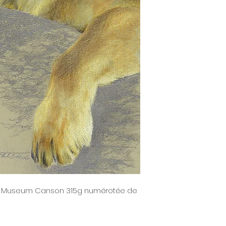
corinne.dupeyrat@
J'apporte un gran
adressé à Corinne 
oeuvres et n'ai eu
Village - 27500 Triq
déplorer. Toutefois
Vous devez ensuit
colis peut toujours
dans son emballage 
peux, en aucun ca
doit me parvenir in
responsable de t
Vous serez rembou
être causé lors du 
de la valeur de vo
livraison dans les
CHOIX DU TRANSPOR
de retour de votre
Votre commande e
les jours qui suive
Attention
: Le droi
possibilité de choi
pas aux commandes
vous convient.
En application des 
Colissimo : Il f
28 du Code de la
Société de tran
les contrats de fo
votre transporteu
confectionnés selo
livraison est g
consommateur ou 
ouvrés. Je rec
art Museum Canson 315g numérotée de
l’acheteur ne peut
car il est géné
rétractation à co
que les autres.
de commande.
Enlèvement à l'At