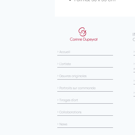
> Accueil
> L'artiste
>
> Oeuvres originales
> Portraits sur commande
>
> Tirages d'art
> Collaborations
> News