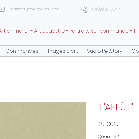
corinne.dupeyrat@gmail.com
+33 (0)6 08 18 04 44
Art animalier - Art équestre - Portraits sur commande - Ti
Commandes
Tirages d'art
Sudio PetStory
Co
"L'AFFÛT"
Price
120,00€
Quantity
*