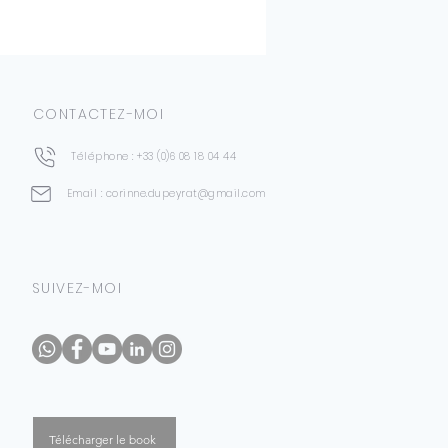
ment possible de venir
 commande à mon atelier à
n retour pour tout achat
. Dans ce cas, prenez contact
e, de portrait sur commande ou
c moi pour fixer un rendez-
vous n'êtes pas satisfait de
.dupeyrat@gmail.com ou 06 08
pouvez exercer votre droit de
CONTACTEZ-MOI
es 14 jours suivant le
e achat.
RNATIONAL :
Téléphone : +33 (0)6 08 18 04 44
variables selon la taille, le
 les frais de douane éventuels
Email : corinne.dupeyrat@gmail.com
tion.
SUIVEZ-MOI
Télécharger le book