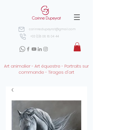
corinne.dupeyrat@gmail.com
+33 (0)6 08 18 04 44
Art animalier - Art équestre - Portraits sur
commande - Tirages d'art