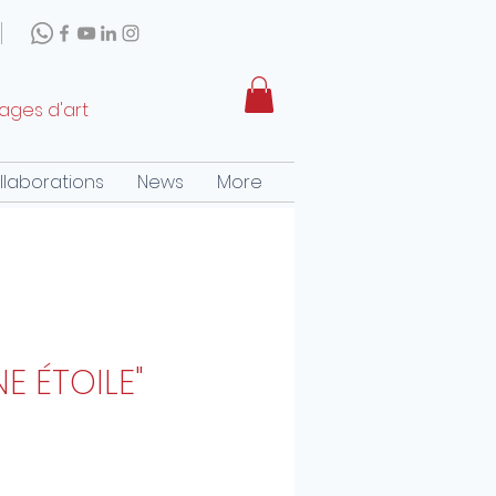
rages d'art
llaborations
News
More
E ÉTOILE"