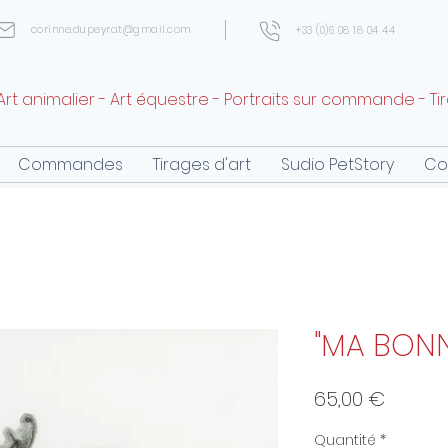
corinne.dupeyrat@gmail.com
+33 (0)6 08 18 04 44
Art animalier - Art équestre - Portraits sur commande - Ti
Commandes
Tirages d'art
Sudio PetStory
Co
"MA BONN
Prix
65,00 €
Quantité
*