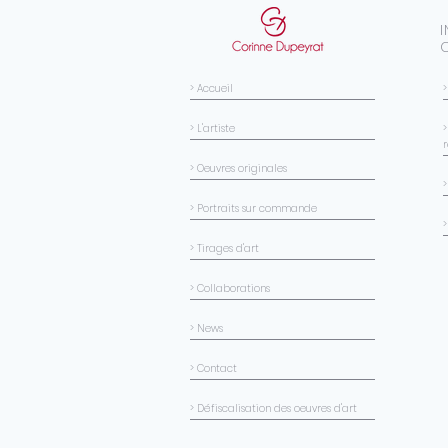
> Accueil
> L'artiste
>
> Oeuvres originales
> Portraits sur commande
>
> Tirages d'art
> Collaborations
> News
> Contact
> Défiscalisation des oeuvres d'art