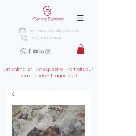
corinne.dupeyrat@gmail.com
+33 (0)6 08 18 04 44
Art animalier - Art équestre - Portraits sur
commande - Tirages d'art