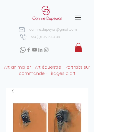
corinne.dupeyrat@gmail.com
+33 (0)6 08 18 04 44
Art animalier - Art équestre - Portraits sur
commande - Tirages d'art